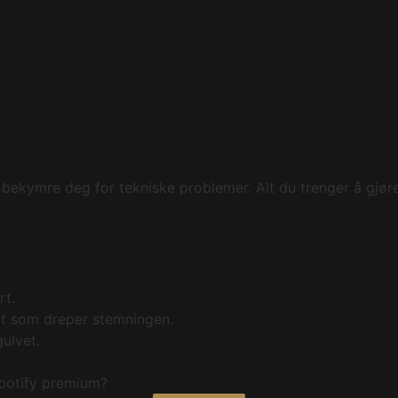
bekymre deg for tekniske problemer. Alt du trenger å gjøre
rt.
åt som dreper stemningen.
gulvet.
spotify premium?