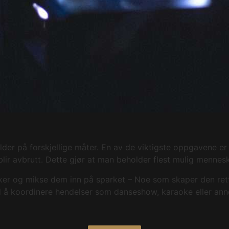
kilder på forskjellige måter. En av de viktigste oppgavene
lir avbrutt. Dette gjør at man beholder flest mulig mennesk
sker og mikse dem inn på sparket – Noe som skaper den ret
d å koordinere hendelser som danseshow, karaoke eller anne