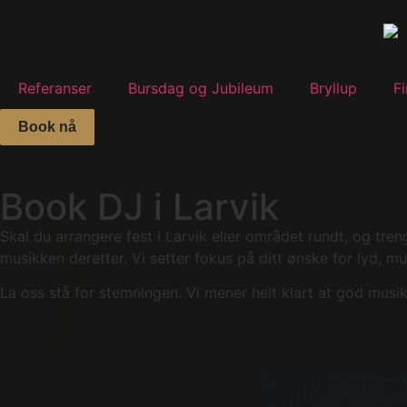
Referanser
Bursdag og Jubileum
Bryllup
F
Book nå
Book DJ i Larvik
Skal du arrangere fest i Larvik eller området rundt, og tren
musikken deretter. Vi setter fokus på ditt ønske for lyd, mu
La oss stå for stemningen. Vi mener helt klart at god musi