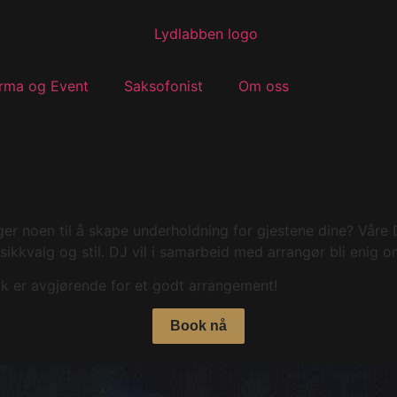
irma og Event
Saksofonist
Om oss
ger noen til å skape underholdning for gjestene dine? Våre D
sikkvalg og stil. DJ vil i samarbeid med arrangør bli enig o
kk er avgjørende for et godt arrangement!
Book nå