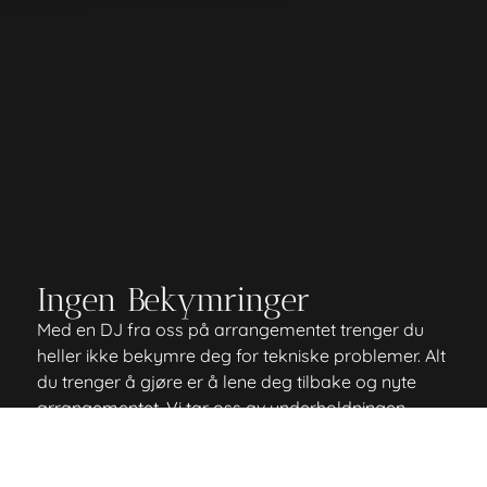
Ingen Bekymringer
Med en DJ fra oss på arrangementet trenger du
heller ikke bekymre deg for tekniske problemer. Alt
du trenger å gjøre er å lene deg tilbake og nyte
arrangementet. Vi tar oss av underholdningen.
Hva risikerer du uten en DJ på arrangementet?
Masse avbrudd i musikken
Ønskelåten din kommer 4 timer etter den ble