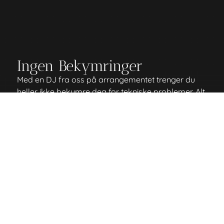
Ingen Bekymringer
Med en DJ fra oss på arrangementet trenger du
heller ikke bekymre deg for tekniske problemer. Alt
du trenger å gjøre er å lene deg tilbake og nyte
arrangementet. Vi tar oss av underholdningen.
Hva risikerer du uten en DJ på arrangementet?
Masse avbrudd i musikken
Ønskelåten din kommer 4 timer etter den ble
etterspurt.
Alle på dansegulvet forsvinner fordi det
kommer en låt som dreper stemningen.
For brått skifte mellom låter, noe som
forvirrer dansegulvet.
Tekniske problemer