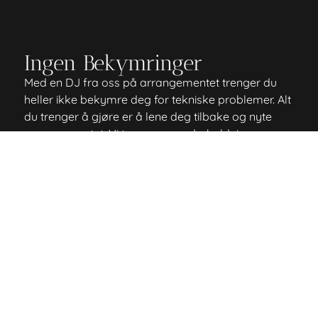
Ingen Bekymringer
Med en DJ fra oss på arrangementet trenger du
heller ikke bekymre deg for tekniske problemer. Alt
du trenger å gjøre er å lene deg tilbake og nyte
arrangementet. Vi tar oss av underholdningen.
Hva risikerer du uten en DJ på arrangementet?
Masse avbrudd i musikken
Ønskelåten din kommer 4 timer etter den ble
etterspurt.
Alle på dansegulvet forsvinner fordi det
kommer en låt som dreper stemningen.
For brått skifte mellom låter, noe som
forvirrer dansegulvet.
Tekniske problemer
Trenger vi å nevne hva som skjer hvis noen
ikke har spotify premium?