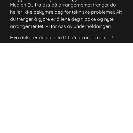
Med en DJ fra oss på arrangementet trenger du
heller ikke bekymre deg for tekniske problemer. Alt
du trenger å gjøre er å lene deg tilbake og nyte
arrangementet. Vi tar oss av underholdningen.
Hva risikerer du uten en DJ på arrangementet?
Masse avbrudd i musikken
Ønskelåten din kommer 4 timer etter den ble
etterspurt.
Alle på dansegulvet forsvinner fordi det
kommer en låt som dreper stemningen.
For brått skifte mellom låter, noe som
forvirrer dansegulvet.
Tekniske problemer
Trenger vi å nevne hva som skjer hvis noen
ikke har spotify premium?
Send forespørsel