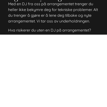
Med en DJ fra oss på arrangementet trenger du
heller ikke bekymre deg for tekniske problemer. Alt
du trenger å gjøre er å lene deg tilbake og nyte
arrangementet. Vi tar oss av underholdningen.
Hva risikerer du uten en DJ på arrangementet?
Masse avbrudd i musikken
Ønskelåten din kommer 4 timer etter den ble
etterspurt.
Alle på dansegulvet forsvinner fordi det
kommer en låt som dreper stemningen.
For brått skifte mellom låter, noe som
forvirrer dansegulvet.
Tekniske problemer
Trenger vi å nevne hva som skjer hvis noen
ikke har spotify premium?
Send forespørsel