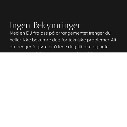
Ingen Bekymringer
Med en DJ fra oss på arrangementet trenger du
heller ikke bekymre deg for tekniske problemer. Alt
du trenger å gjøre er å lene deg tilbake og nyte
arrangementet. Vi tar oss av underholdningen.
Hva risikerer du uten en DJ på arrangementet?
Masse avbrudd i musikken
Ønskelåten din kommer 4 timer etter den ble
etterspurt.
Alle på dansegulvet forsvinner fordi det
kommer en låt som dreper stemningen.
For brått skifte mellom låter, noe som
forvirrer dansegulvet.
Tekniske problemer
Trenger vi å nevne hva som skjer hvis noen
ikke har spotify premium?