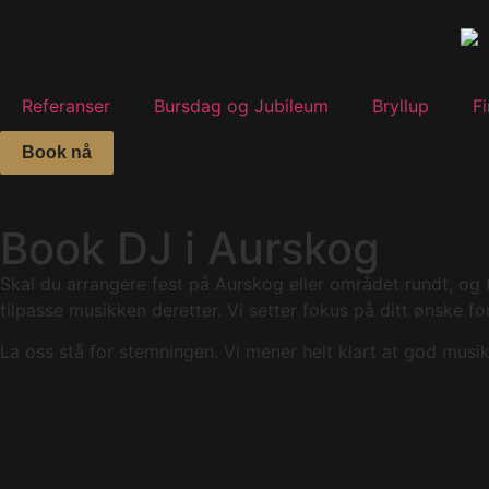
Referanser
Bursdag og Jubileum
Bryllup
F
Book nå
Book DJ i Aurskog
Skal du arrangere fest på Aurskog eller området rundt, og t
tilpasse musikken deretter. Vi setter fokus på ditt ønske fo
La oss stå for stemningen. Vi mener helt klart at god musi