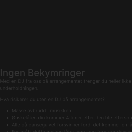
Ingen Bekymringer
Med en DJ fra oss på arrangementet trenger du heller ikke 
underholdningen.
Hva risikerer du uten en DJ på arrangementet?
Masse avbrudd i musikken
Ønskelåten din kommer 4 timer etter den ble etterspu
Alle på dansegulvet forsvinner fordi det kommer en l
For brått skifte mellom låter, noe som forvirrer danse