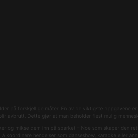
kilder på forskjellige måter. En av de viktigste oppgavene
lir avbrutt. Dette gjør at man beholder flest mulig mennesk
sker og mikse dem inn på sparket – Noe som skaper den ret
d å koordinere hendelser som danseshow, karaoke eller anne