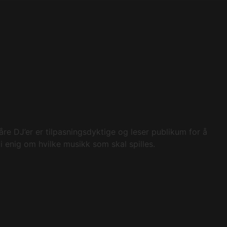
re DJ’er er tilpasningsdyktige og leser publikum for å
li enig om hvilke musikk som skal spilles.