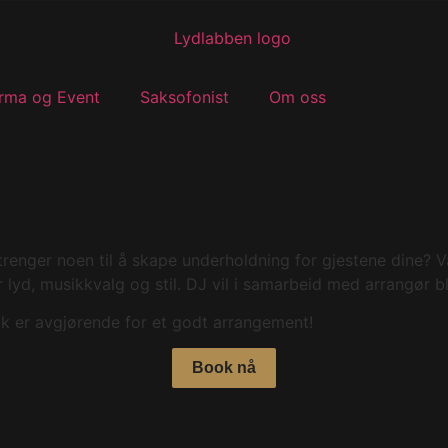
irma og Event
Saksofonist
Om oss
renger noen til å skape underholdning for gjestene dine? Vå
r lyd, musikkvalg og stil. DJ vil i samarbeid med arrangør b
kk er avgjørende for et godt arrangement!
Book nå